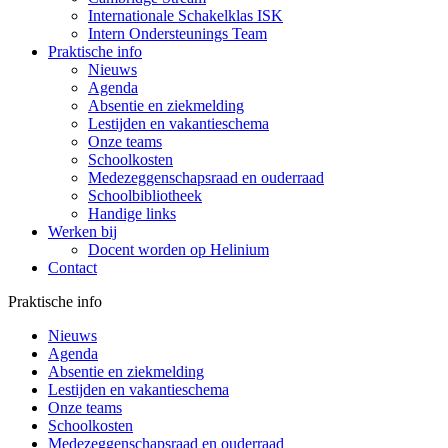
Internationale Schakelklas ISK
Intern Ondersteunings Team
Praktische info
Nieuws
Agenda
Absentie en ziekmelding
Lestijden en vakantieschema
Onze teams
Schoolkosten
Medezeggenschapsraad en ouderraad
Schoolbibliotheek
Handige links
Werken bij
Docent worden op Helinium
Contact
Praktische info
Nieuws
Agenda
Absentie en ziekmelding
Lestijden en vakantieschema
Onze teams
Schoolkosten
Medezeggenschapsraad en ouderraad