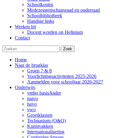
Schoolkosten
Medezeggenschapsraad en ouderraad
Schoolbibliotheek
Handige links
Werken bij
Docent worden op Helinium
Contact
Zoek
Home
Naar de brugklas
Groep 7 & 8
Voorlichtingsactiviteiten 2025-2026
Aanmelden voor schooljaar 2026-2027
Onderwijs
vmbo basis/kader
mavo
havo
vwo
Groeiklassen
Technasium (O&O)
Kunstvakken
Internationalisering
Cambridge Stream