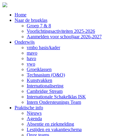
Home
Naar de brugklas
Groep 7 & 8
Voorlichtingsactiviteiten 2025-2026
Aanmelden voor schooljaar 2026-2027
Onderwijs
vmbo basis/kader
mavo
havo
vwo
Groeiklassen
Technasium (O&O)
Kunstvakken
Internationalisering
Cambridge Stream
Internationale Schakelklas ISK
Intern Ondersteunings Team
Praktische info
Nieuws
Agenda
Absentie en ziekmelding
Lestijden en vakantieschema
Onze teams