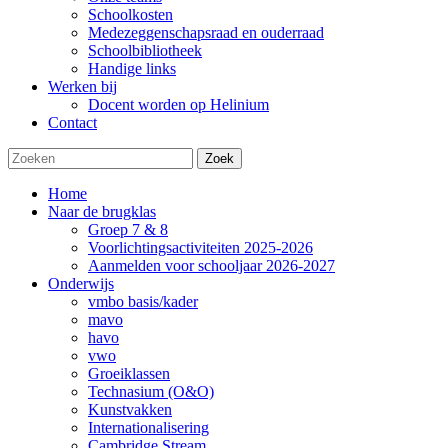
Schoolkosten
Medezeggenschapsraad en ouderraad
Schoolbibliotheek
Handige links
Werken bij
Docent worden op Helinium
Contact
Zoek
Home
Naar de brugklas
Groep 7 & 8
Voorlichtingsactiviteiten 2025-2026
Aanmelden voor schooljaar 2026-2027
Onderwijs
vmbo basis/kader
mavo
havo
vwo
Groeiklassen
Technasium (O&O)
Kunstvakken
Internationalisering
Cambridge Stream