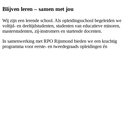
Blijven leren – samen met jou
Wij zijn een lerende school. Als opleidingsschool begeleiden we
voltijd- en deeltijdstudenten, studenten van educatieve minoren,
masterstudenten, zij-instromers en startende docenten.
In samenwerking met RPO Rijnmond bieden we een krachtig
programma voor eerste- en tweedegraads opleidingen én
doorgroeimogelijkheden voor ervaren leraren en schoolleiders. Je
krijgt begeleiding die past bij jouw traject én ruimte om te leren op je
eigen manier.
Werken in Hellevoetsluis – verrassend mooi en
dichtbij
Waar Hellevoetsluis vroeger wat uit de richting leek, is het met de
komst van de A24-snelweg en de nieuwe toltunnel een stuk
dichterbij gekomen. Vanuit Vlaardingen of Schiedam rijd je in zo’n
17 minuten naar ons. Je hebt altijd een parkeerplek voor de deur. De
tolkosten van €1,51 per rit zijn bovendien fiscaal gunstig aftrekbaar,
alsof je via de Beneluxtunnel reist.
Maar de ligging is méér dan praktisch. Werken in Hellevoetsluis