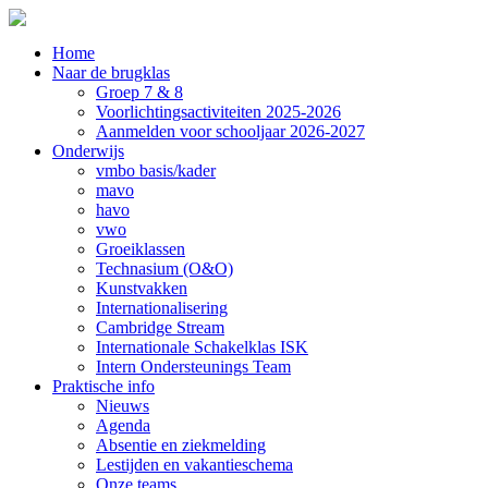
Home
Naar de brugklas
Groep 7 & 8
Voorlichtingsactiviteiten 2025-2026
Aanmelden voor schooljaar 2026-2027
Onderwijs
vmbo basis/kader
mavo
havo
vwo
Groeiklassen
Technasium (O&O)
Kunstvakken
Internationalisering
Cambridge Stream
Internationale Schakelklas ISK
Intern Ondersteunings Team
Praktische info
Nieuws
Agenda
Absentie en ziekmelding
Lestijden en vakantieschema
Onze teams