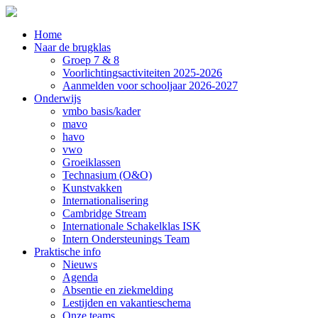
Home
Naar de brugklas
Groep 7 & 8
Voorlichtingsactiviteiten 2025-2026
Aanmelden voor schooljaar 2026-2027
Onderwijs
vmbo basis/kader
mavo
havo
vwo
Groeiklassen
Technasium (O&O)
Kunstvakken
Internationalisering
Cambridge Stream
Internationale Schakelklas ISK
Intern Ondersteunings Team
Praktische info
Nieuws
Agenda
Absentie en ziekmelding
Lestijden en vakantieschema
Onze teams