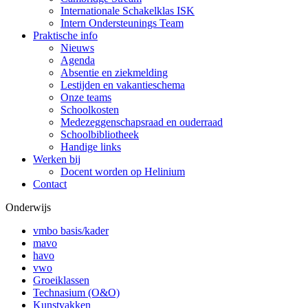
Internationale Schakelklas ISK
Intern Ondersteunings Team
Praktische info
Nieuws
Agenda
Absentie en ziekmelding
Lestijden en vakantieschema
Onze teams
Schoolkosten
Medezeggenschapsraad en ouderraad
Schoolbibliotheek
Handige links
Werken bij
Docent worden op Helinium
Contact
Onderwijs
vmbo basis/kader
mavo
havo
vwo
Groeiklassen
Technasium (O&O)
Kunstvakken