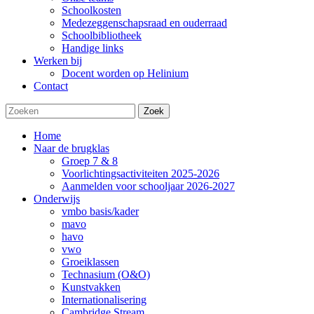
Schoolkosten
Medezeggenschapsraad en ouderraad
Schoolbibliotheek
Handige links
Werken bij
Docent worden op Helinium
Contact
Zoek
Home
Naar de brugklas
Groep 7 & 8
Voorlichtingsactiviteiten 2025-2026
Aanmelden voor schooljaar 2026-2027
Onderwijs
vmbo basis/kader
mavo
havo
vwo
Groeiklassen
Technasium (O&O)
Kunstvakken
Internationalisering
Cambridge Stream