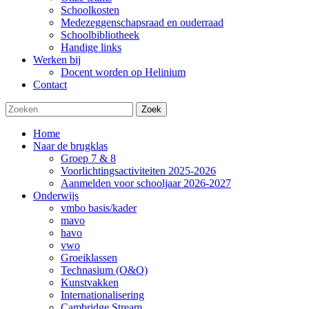
Schoolkosten
Medezeggenschapsraad en ouderraad
Schoolbibliotheek
Handige links
Werken bij
Docent worden op Helinium
Contact
Zoek
Home
Naar de brugklas
Groep 7 & 8
Voorlichtingsactiviteiten 2025-2026
Aanmelden voor schooljaar 2026-2027
Onderwijs
vmbo basis/kader
mavo
havo
vwo
Groeiklassen
Technasium (O&O)
Kunstvakken
Internationalisering
Cambridge Stream