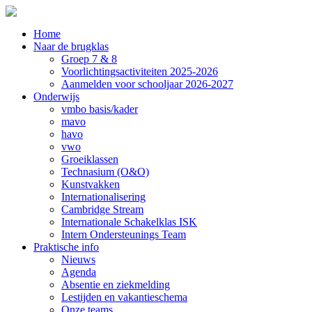
Home
Naar de brugklas
Groep 7 & 8
Voorlichtingsactiviteiten 2025-2026
Aanmelden voor schooljaar 2026-2027
Onderwijs
vmbo basis/kader
mavo
havo
vwo
Groeiklassen
Technasium (O&O)
Kunstvakken
Internationalisering
Cambridge Stream
Internationale Schakelklas ISK
Intern Ondersteunings Team
Praktische info
Nieuws
Agenda
Absentie en ziekmelding
Lestijden en vakantieschema
Onze teams