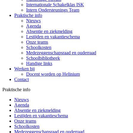
Internationale Schakelklas ISK
Intern Ondersteunings Team
Praktische info
Nieuws
Agenda
Absentie en ziekmelding
Lestijden en vakantieschema
Onze teams
Schoolkosten
Medezeggenschapsraad en ouderraad
Schoolbibliotheek
Handige links
Werken bij
Docent worden op Helinium
Contact
Praktische info
Nieuws
Agenda
Absentie en ziekmelding
Lestijden en vakantieschema
Onze teams
Schoolkosten
Medezeggenschapsraad en ouderraad