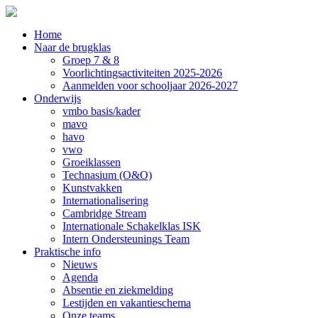
Home
Naar de brugklas
Groep 7 & 8
Voorlichtingsactiviteiten 2025-2026
Aanmelden voor schooljaar 2026-2027
Onderwijs
vmbo basis/kader
mavo
havo
vwo
Groeiklassen
Technasium (O&O)
Kunstvakken
Internationalisering
Cambridge Stream
Internationale Schakelklas ISK
Intern Ondersteunings Team
Praktische info
Nieuws
Agenda
Absentie en ziekmelding
Lestijden en vakantieschema
Onze teams