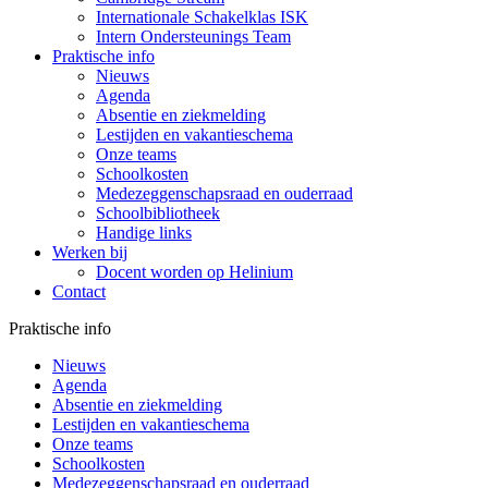
Internationale Schakelklas ISK
Intern Ondersteunings Team
Praktische info
Nieuws
Agenda
Absentie en ziekmelding
Lestijden en vakantieschema
Onze teams
Schoolkosten
Medezeggenschapsraad en ouderraad
Schoolbibliotheek
Handige links
Werken bij
Docent worden op Helinium
Contact
Praktische info
Nieuws
Agenda
Absentie en ziekmelding
Lestijden en vakantieschema
Onze teams
Schoolkosten
Medezeggenschapsraad en ouderraad