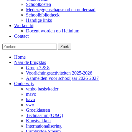
Schoolkosten
Medezeggenschapsraad en ouderraad
Schoolbibliotheek
Handige links
Werken bij
Docent worden op Helinium
Contact
Zoek
Home
Naar de brugklas
Groep 7 & 8
Voorlichtingsactiviteiten 2025-2026
Aanmelden voor schooljaar 2026-2027
Onderwijs
vmbo basis/kader
mavo
havo
vwo
Groeiklassen
Technasium (O&O)
Kunstvakken
Internationalisering
Cambridge Stream