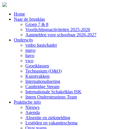
Home
Naar de brugklas
Groep 7 & 8
Voorlichtingsactiviteiten 2025-2026
Aanmelden voor schooljaar 2026-2027
Onderwijs
vmbo basis/kader
mavo
havo
vwo
Groeiklassen
Technasium (O&O)
Kunstvakken
Internationalisering
Cambridge Stream
Internationale Schakelklas ISK
Intern Ondersteunings Team
Praktische info
Nieuws
Agenda
Absentie en ziekmelding
Lestijden en vakantieschema
Onze teams