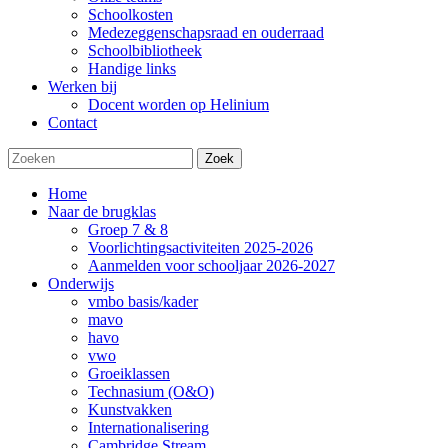
Schoolkosten
Medezeggenschapsraad en ouderraad
Schoolbibliotheek
Handige links
Werken bij
Docent worden op Helinium
Contact
Zoek
Home
Naar de brugklas
Groep 7 & 8
Voorlichtingsactiviteiten 2025-2026
Aanmelden voor schooljaar 2026-2027
Onderwijs
vmbo basis/kader
mavo
havo
vwo
Groeiklassen
Technasium (O&O)
Kunstvakken
Internationalisering
Cambridge Stream