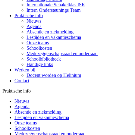
Internationale Schakelklas ISK
Intern Ondersteunings Team
Praktische info
Nieuws
Agenda
Absentie en ziekmelding
Lestijden en vakantieschema
Onze teams
Schoolkosten
Medezeggenschapsraad en ouderraad
Schoolbibliotheek
Handige links
Werken bij
Docent worden op Helinium
Contact
Praktische info
Nieuws
Agenda
Absentie en ziekmelding
Lestijden en vakantieschema
Onze teams
Schoolkosten
Medezeggenschapsraad en ouderraad