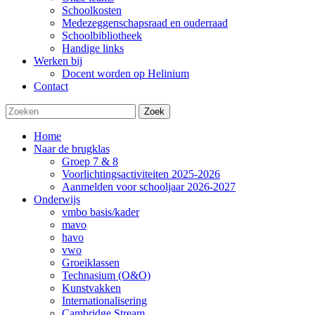
Schoolkosten
Medezeggenschapsraad en ouderraad
Schoolbibliotheek
Handige links
Werken bij
Docent worden op Helinium
Contact
Zoek
Home
Naar de brugklas
Groep 7 & 8
Voorlichtingsactiviteiten 2025-2026
Aanmelden voor schooljaar 2026-2027
Onderwijs
vmbo basis/kader
mavo
havo
vwo
Groeiklassen
Technasium (O&O)
Kunstvakken
Internationalisering
Cambridge Stream