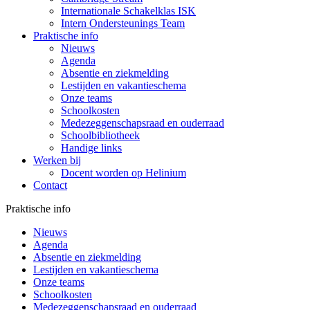
Internationale Schakelklas ISK
Intern Ondersteunings Team
Praktische info
Nieuws
Agenda
Absentie en ziekmelding
Lestijden en vakantieschema
Onze teams
Schoolkosten
Medezeggenschapsraad en ouderraad
Schoolbibliotheek
Handige links
Werken bij
Docent worden op Helinium
Contact
Praktische info
Nieuws
Agenda
Absentie en ziekmelding
Lestijden en vakantieschema
Onze teams
Schoolkosten
Medezeggenschapsraad en ouderraad