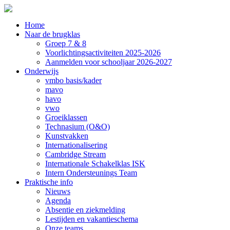
Home
Naar de brugklas
Groep 7 & 8
Voorlichtingsactiviteiten 2025-2026
Aanmelden voor schooljaar 2026-2027
Onderwijs
vmbo basis/kader
mavo
havo
vwo
Groeiklassen
Technasium (O&O)
Kunstvakken
Internationalisering
Cambridge Stream
Internationale Schakelklas ISK
Intern Ondersteunings Team
Praktische info
Nieuws
Agenda
Absentie en ziekmelding
Lestijden en vakantieschema
Onze teams