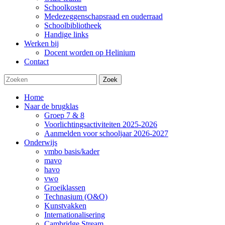
Schoolkosten
Medezeggenschapsraad en ouderraad
Schoolbibliotheek
Handige links
Werken bij
Docent worden op Helinium
Contact
Zoek
Home
Naar de brugklas
Groep 7 & 8
Voorlichtingsactiviteiten 2025-2026
Aanmelden voor schooljaar 2026-2027
Onderwijs
vmbo basis/kader
mavo
havo
vwo
Groeiklassen
Technasium (O&O)
Kunstvakken
Internationalisering
Cambridge Stream