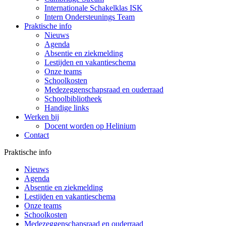
Internationale Schakelklas ISK
Intern Ondersteunings Team
Praktische info
Nieuws
Agenda
Absentie en ziekmelding
Lestijden en vakantieschema
Onze teams
Schoolkosten
Medezeggenschapsraad en ouderraad
Schoolbibliotheek
Handige links
Werken bij
Docent worden op Helinium
Contact
Praktische info
Nieuws
Agenda
Absentie en ziekmelding
Lestijden en vakantieschema
Onze teams
Schoolkosten
Medezeggenschapsraad en ouderraad