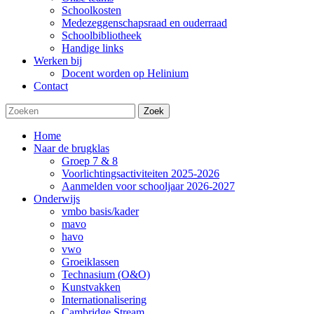
Schoolkosten
Medezeggenschapsraad en ouderraad
Schoolbibliotheek
Handige links
Werken bij
Docent worden op Helinium
Contact
Zoek
Home
Naar de brugklas
Groep 7 & 8
Voorlichtingsactiviteiten 2025-2026
Aanmelden voor schooljaar 2026-2027
Onderwijs
vmbo basis/kader
mavo
havo
vwo
Groeiklassen
Technasium (O&O)
Kunstvakken
Internationalisering
Cambridge Stream