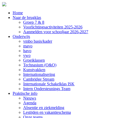
Home
Naar de brugklas
Groep 7 & 8
Voorlichtingsactiviteiten 2025-2026
Aanmelden voor schooljaar 2026-2027
Onderwijs
vmbo basis/kader
mavo
havo
vwo
Groeiklassen
Technasium (O&O)
Kunstvakken
Internationalisering
Cambridge Stream
Internationale Schakelklas ISK
Intern Ondersteunings Team
Praktische info
Nieuws
Agenda
Absentie en ziekmelding
Lestijden en vakantieschema
Onze teams