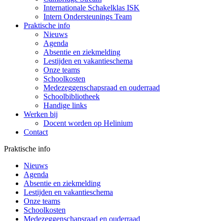
Internationale Schakelklas ISK
Intern Ondersteunings Team
Praktische info
Nieuws
Agenda
Absentie en ziekmelding
Lestijden en vakantieschema
Onze teams
Schoolkosten
Medezeggenschapsraad en ouderraad
Schoolbibliotheek
Handige links
Werken bij
Docent worden op Helinium
Contact
Praktische info
Nieuws
Agenda
Absentie en ziekmelding
Lestijden en vakantieschema
Onze teams
Schoolkosten
Medezeggenschapsraad en ouderraad